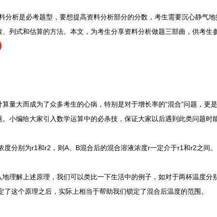
料分析是必考题型，要想提高资料分析部分的分数，考生需要沉心静气地
读、列式和估算的方法。本文，为考生分享资料分析做题三部曲，供考生
量大而成为了众多考生的心病，特别是对于增长率的“混合”问题，更是
题。小编给大家引入数学运算中的必杀技，保证大家以后遇到此类问题时
别为r1和r2，则A、B混合后的混合溶液浓度r一定介于r1和r2之间。
理解上述原理，我们可以类比一下生活中的例子，如对于两杯温度分别是
确定了这个原理之后，实际上相当于帮助我们锁定了混合后温度的范围。