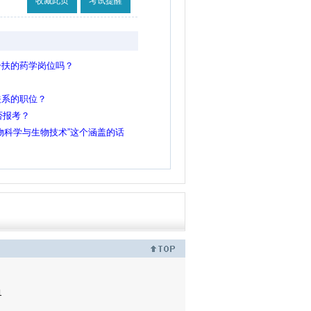
收藏此页
考试提醒
一扶的药学岗位吗？
关系的职位？
否报考？
物科学与生物技术”这个涵盖的话
1