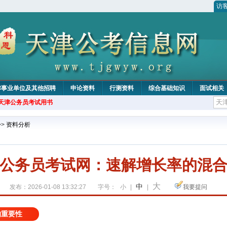
访
津事业单位及其他招聘
申论资料
行测资料
综合基础知识
面试相关
年天津公务员考试用书
>>
资料分析
公务员考试网：速解增长率的混
大
中
发布：2026-01-08 13:32:27
字号：
小
|
|
我要提问
的重要性