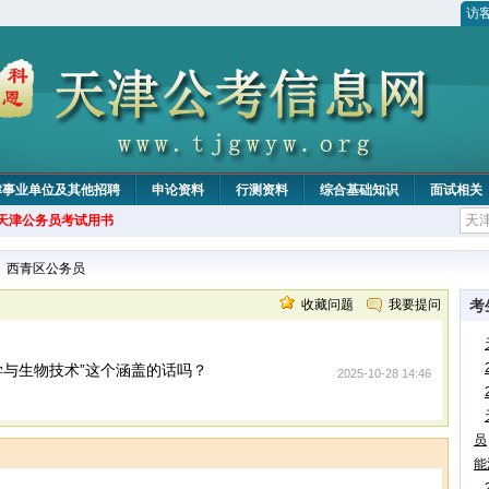
访
津事业单位及其他招聘
申论资料
行测资料
综合基础知识
面试相关
年天津公务员考试用书
>
西青区公务员
收藏问题
我要提问
考
学与生物技术”这个涵盖的话吗？
2025-10-28 14:46
员
能