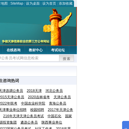
客地图
|
SiteMap
|
设为桌面
|
设为首页
|
添加收藏
在线咨询
教材中心
考试论坛
搜索
生咨询热词
天津选调公务员
2018天津
河北公务员
2015天津公务员
2020吉林省考
天津公务员
2022年联考
中国农业科学院
青海公务员
天津事业单位招聘
校园招聘
2017年天津公务
216年天津天津公务员考试
中国石化
国家
源投资集团
遴选公务员
陕西事业单位
2022国家公务员考试
社区工作者
2016年黑