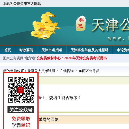
本站为公职类第三方网站
首页
时政要闻
天津市考招考
天津事业单位及其他招聘
申论资
国家公务员网
地方站:
公务员教材中心：2026年天津公务员考试用书
教材中心
您的当前位置：
天津公务员考试网
>
在线咨询
>
东丽区公务员
已解决
东丽区公务员
2026年毕业的定向生、委培生能否报考？
天津公务员考试网的回复