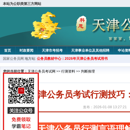
本站为公职类第三方网站
首页
时政要闻
天津市考招考
天津事业单位及其他招聘
申论资
国家公务员网
地方站:
公务员教材中心：2026年天津公务员考试用书
教材中心
您的当前位置：
天津公务员考试网
>>
行测资料
>>
判断推理
天津公务员考试行测技巧
发布：2026-01-08 13:27:21
天津公务员行测言语理