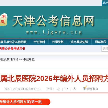
访
津事业单位及其他招聘
申论资料
行测资料
综合基础知识
面试相关
年天津公务员考试用书
单位及其他招聘
>>
事业单位
属北辰医院2026年编外人员招聘方
大
中
发布：2026-01-07 09:17:31
字号：
小
|
|
我要提问
6年编外人员招聘方案(第一批)