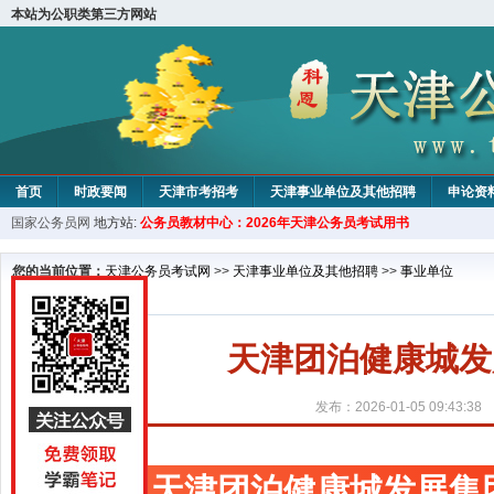
本站为公职类第三方网站
首页
时政要闻
天津市考招考
天津事业单位及其他招聘
申论资
国家公务员网
地方站:
公务员教材中心：2026年天津公务员考试用书
教材中心
您的当前位置：
天津公务员考试网
>>
天津事业单位及其他招聘
>>
事业单位
天津团泊健康城发
发布：2026-01-05 09:43:38
天津团泊健康城发展集