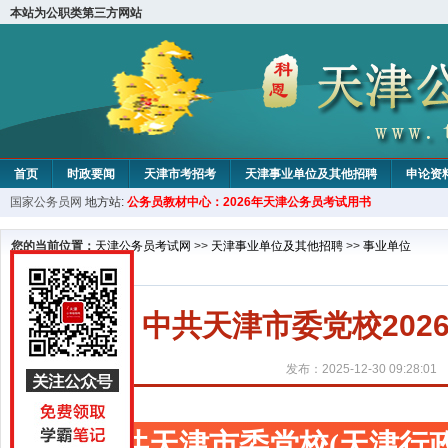
本站为公职类第三方网站
首页
时政要闻
天津市考招考
天津事业单位及其他招聘
申论资
国家公务员网
地方站:
公务员教材中心：2026年天津公务员考试用书
教材中心
您的当前位置：
天津公务员考试网
>>
天津事业单位及其他招聘
>>
事业单位
中共天津市委党校20
发布：2025-12-30 09:28:01
中共天津市委党校(天津行