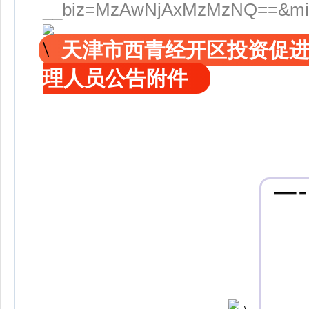
__biz=MzAwNjAxMzMzNQ==&mid=
天津市西青经开区投资促
理人员公告附件