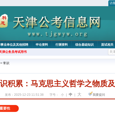
访
津事业单位及其他招聘
申论资料
行测资料
综合基础知识
面试相关
年天津公务员考试用书
>>
常识
识积累：马克思主义哲学之物质
大
中
发布：2025-12-23 11:51:38
字号：
小
|
|
我要提问
重要性