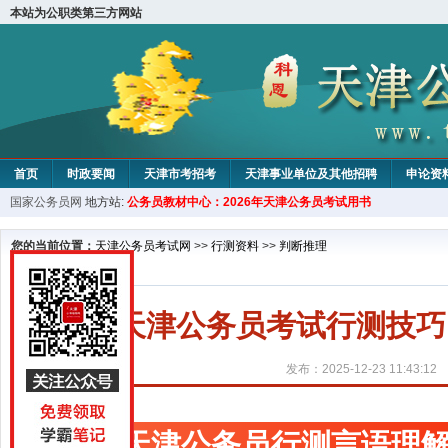
本站为公职类第三方网站
首页
时政要闻
天津市考招考
天津事业单位及其他招聘
申论资
国家公务员网
地方站:
公务员教材中心：2026年天津公务员考试用书
教材中心
您的当前位置：
天津公务员考试网
>>
行测资料
>>
判断推理
天津公务员考试行测技巧
发布：2025-12-23 11:43:12
天津公务员行测言语理