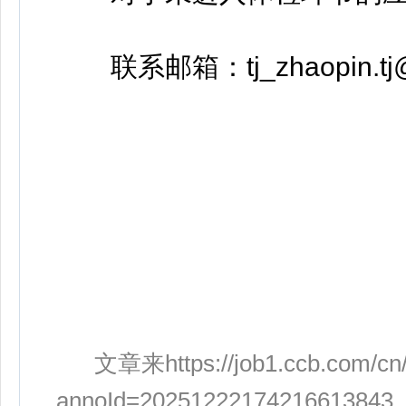
联系邮箱：tj_zhaopin.tj@
文章来https://job1.ccb.com/cn/j
annoId=20251222174216613843