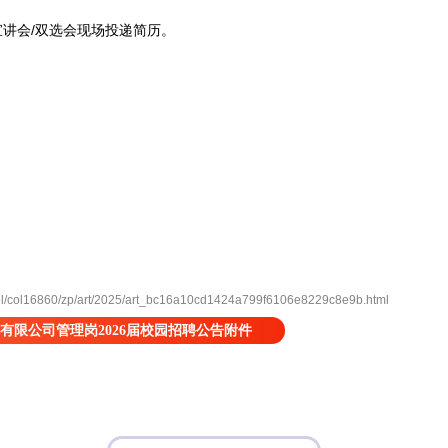
讲会/双选会现场投递简历。
col16860/zp/art/2025/art_bc16a10cd1424a799f6106e8229c8e9b.html
有限公司管理岗2026届校园招聘公告附件