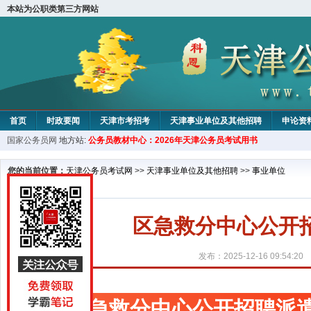
本站为公职类第三方网站
首页
时政要闻
天津市考招考
天津事业单位及其他招聘
申论资
国家公务员网
地方站:
公务员教材中心：2026年天津公务员考试用书
教材中心
您的当前位置：
天津公务员考试网
>>
天津事业单位及其他招聘
>>
事业单位
区急救分中心公开
发布：2025-12-16 09:54:20
区急救分中心公开招聘派