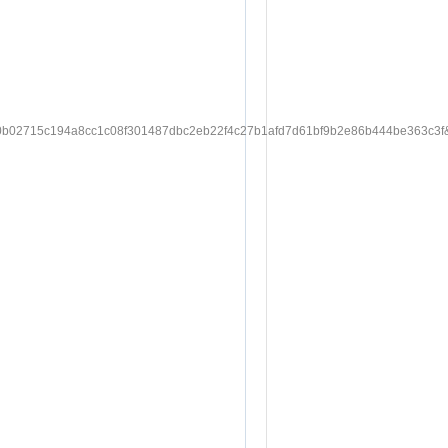
2715c194a8cc1c08f301487dbc2eb22f4c27b1afd7d61bf9b2e86b444be363c3f&