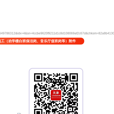
9786312&idx=4&sn=4ccbe9620f9211d1c8d108069af2c67d&chksm=82a8b4130b0
员工（劝学楼白班保洁岗、音乐厅值班岗等）附件