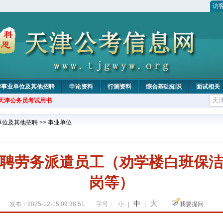
访
津事业单位及其他招聘
申论资料
行测资料
综合基础知识
面试相关
年天津公务员考试用书
单位及其他招聘
>>
事业单位
聘劳务派遣员工（劝学楼白班保
岗等）
大
中
发布：2025-12-15 09:38:51
字号：
小
|
|
我要提问