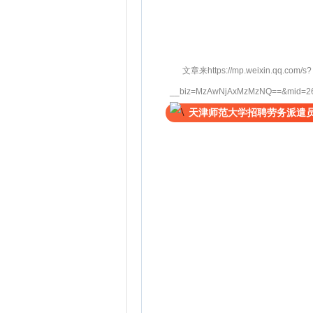
文章来https://mp.weixin.qq.com/s?
__biz=MzAwNjAxMzMzNQ==&mid=264
天津师范大学招聘劳务派遣