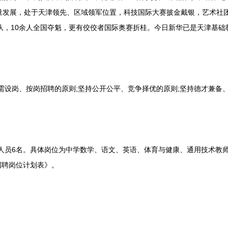
量发展，处于天津领先、区域领军位置，科技国际大赛披金戴银，艺术社
队，10余人全国夺魁，更有佼佼者国际奥赛折桂。今日新华已是天津基础
需设岗、按岗招聘的原则;坚持公开公平、竞争择优的原则;坚持德才兼备
人员6名。具体岗位为中学数学、语文、英语、体育与健康、通用技术教师
招聘岗位计划表》。