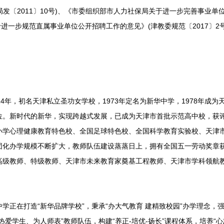
局发〔2011〕10号)、《市委组织部市人力社保局关于进一步完善事业单
关于进一步规范直属事业单位公开招聘工作的意见》(津教委规范〔2017〕
年，初名天津私立圣功女学校，1973年定名为新华中学，1978年成为
位。新时代的新华，实现跨越式发展，已成为天津市首批示范高中校，获
小学心理健康教育特色校、全国足球特色校、全国科学教育实验校、天津
团化办学规模不断扩大，教师队伍建设蒸蒸日上，拥有全国五一劳动奖章
高级教师、特级教师、天津市未来教育家奠基工程教师、天津市学科领航
在打造“新华品牌学校”，秉承“办大气教育 建精致校园”办学理念，强化
热爱学生、为人师表”教师队伍，构建“养正-培优-扬长”课程体系，培养“