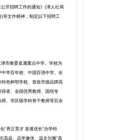
位公开招聘工作的通知》(津人社局
2号)等文件精神，制定以下招聘工
天津市教委直属重点中学。学校为
评中华百年校、中国百强中学、全
市特色鲜明学校、首批市级品牌高
获得者、全国优秀教师、国培专
教师、市区级学科骨干教师等百余
“养正育才 发展优长”办学特
心志高远、品学兼优、温文尔雅”高