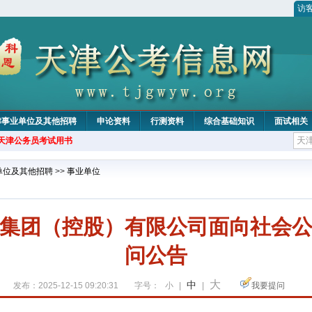
访
津事业单位及其他招聘
申论资料
行测资料
综合基础知识
面试相关
年天津公务员考试用书
单位及其他招聘
>>
事业单位
集团（控股）有限公司面向社会
问公告
大
中
发布：2025-12-15 09:20:31
字号：
小
|
|
我要提问