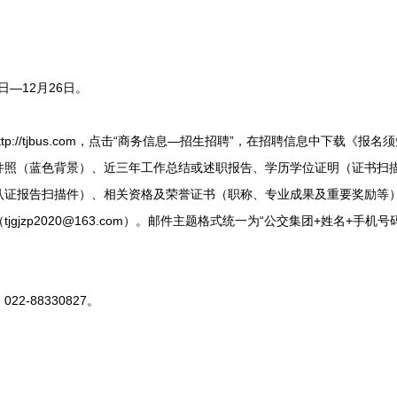
日—12月26日。
p://tjbus.com，点击“商务信息—招生招聘”，在招聘信息中下载《
件照（蓝色背景）、近三年工作总结或述职报告、学历学位证明（证书扫
认证报告扫描件）、相关资格及荣誉证书（职称、专业成果及重要奖励等
gjzp2020@163.com）。邮件主题格式统一为“公交集团+姓名+手机
-88330827。