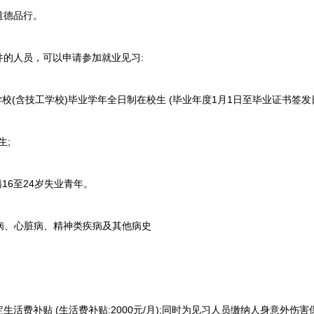
道德品行。
的人员，可以申请参加就业见习:
(含技工学校)毕业学年全日制在校生 (毕业年度1月1日至毕业证书签发日
生;
6至24岁失业青年。
病、心脏病、精神类疾病及其他病史
费补贴 (生活费补贴:2000元/月);同时为见习人员缴纳人身意外伤害