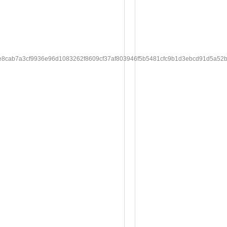
ab7a3cf9936e96d1083262f8609cf37af803946f5b5481cfc9b1d3ebcd91d5a52b&