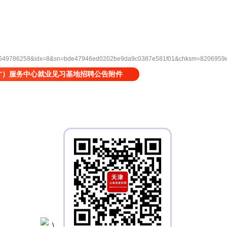
9786258&idx=8&sn=bde47946ed0202be9da9c0387e581f01&chksm=8206959e8c
才）服务中心就业见习基地招聘公告附件