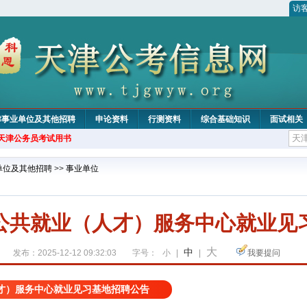
访
津事业单位及其他招聘
申论资料
行测资料
综合基础知识
面试相关
年天津公务员考试用书
单位及其他招聘
>>
事业单位
公共就业（人才）服务中心就业见
大
中
发布：2025-12-12 09:32:03
字号：
小
|
|
我要提问
才）服务中心就业见习基地招聘公告