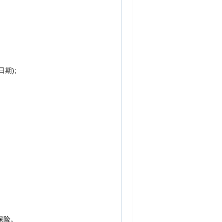
期);
保险。