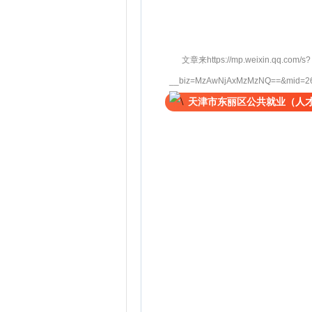
文章来https://mp.weixin.qq.com/s?
__biz=MzAwNjAxMzMzNQ==&mid=264
天津市东丽区公共就业（人