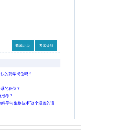
收藏此页
考试提醒
一扶的药学岗位吗？
关系的职位？
否报考？
物科学与生物技术”这个涵盖的话