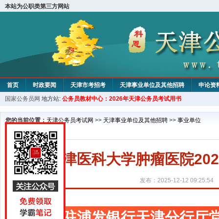
本站为公职类第三方网站
首页
时政要闻
天津市考招考
天津事业单位及其他招聘
申论资
国家公务员网
地方站:
公务员教材中心：2026年天津公务员考试用书
教材中心
您的当前位置：
天津公务员考试网
>>
天津事业单位及其他招聘
>>
事业单位
天津医科大学肿瘤医院20
发布：2025-12-12 09:25:54
派驻浦发银行天津分行厅