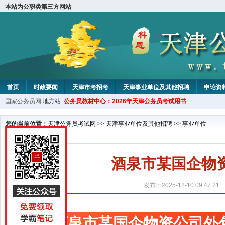
本站为公职类第三方网站
首页
时政要闻
天津市考招考
天津事业单位及其他招聘
申论资
国家公务员网
地方站:
公务员教材中心：2026年天津公务员考试用书
教材中心
您的当前位置：
天津公务员考试网
>>
天津事业单位及其他招聘
>>
事业单位
酒泉市某国企物
发布：2025-12-10 09:47:21
酒泉市某国企物资公司外