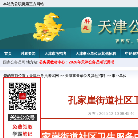
本站为公职类第三方网站
首页
时政要闻
天津市考招考
天津事业单位及其他招聘
申论资
国家公务员网
地方站:
公务员教材中心：2026年天津公务员考试用书
教材中心
您的当前位置：
天津公务员考试网
>>
天津事业单位及其他招聘
>>
事业单位
孔家崖街道社区
发布：2025-12-10 09:45:46
孔家崖街道社区卫生服务