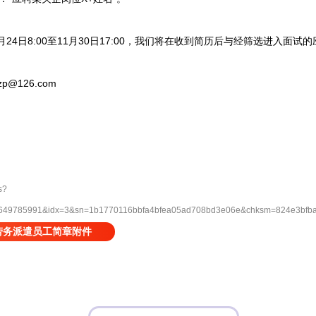
月24日8:00至11月30日17:00，我们将在收到简历后与经筛选进入面试
@126.com
s?
9785991&idx=3&sn=1b1770116bbfa4bfea05ad708bd3e06e&chksm=824e3bfba
劳务派遣员工简章附件