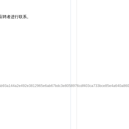
的应聘者进行联系。
b93a144a2e492e3812965e6ab67bdc3e8058976cdf403ca733bce85e4a640a860b