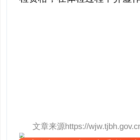
文章来源https://wjw.tjbh.gov.cn/