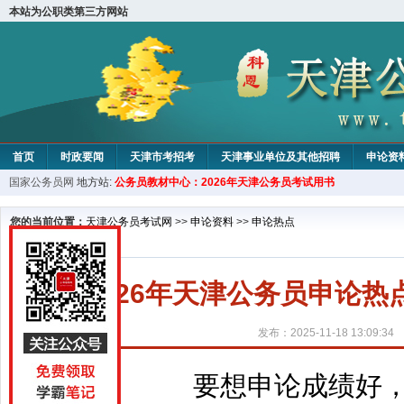
本站为公职类第三方网站
首页
时政要闻
天津市考招考
天津事业单位及其他招聘
申论资
国家公务员网
地方站:
公务员教材中心：2026年天津公务员考试用书
教材中心
您的当前位置：
天津公务员考试网
>>
申论资料
>>
申论热点
2026年天津公务员申论
发布：2025-11-18 13:09:34
要想申论成绩好