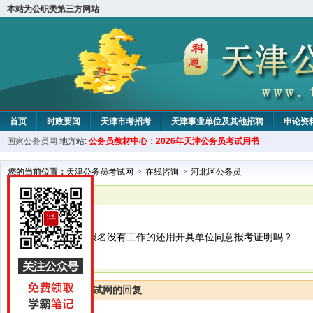
本站为公职类第三方网站
首页
时政要闻
天津市考招考
天津事业单位及其他招聘
申论资
国家公务员网
地方站:
公务员教材中心：2026年天津公务员考试用书
教材中心
您的当前位置：
天津公务员考试网
>
在线咨询
>
河北区公务员
已解决
河北区公务员
请问公务员考试报名没有工作的还用开具单位同意报考证明吗？
天津公务员考试网的回复