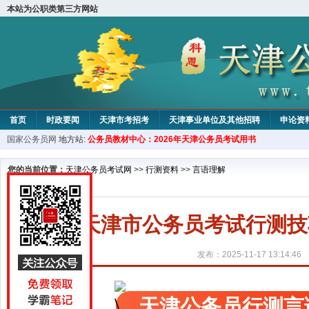
本站为公职类第三方网站
首页
时政要闻
天津市考招考
天津事业单位及其他招聘
申论资
国家公务员网
地方站:
公务员教材中心：2026年天津公务员考试用书
教材中心
您的当前位置：
天津公务员考试网
>>
行测资料
>>
言语理解
天津市公务员考试行测技
发布：2025-11-17 13:14:46
天津公务员行测言