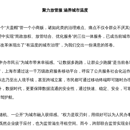
聚力放管服 涵养城市温度
个“大盖帽”管一个小商贩，诸如此类的治理难点、痛点不仅令群众不厌其
理中实现“简政放权、放管结合、优化服务”的三位一体服务，已成当前城
的改革体现出了“有温度的城市治理”，为我们交出一份满意的答卷。
办市民云”为城市带来幸福感。“让数据多跑路，让群众少跑腿”是当前各
民云”，上海市通过这一千万级政府服务移动平台，呼应了公共服务社会化运
标志乃至出人境手续，甚至跨域立案，市民都可通过移动终端即可随时办理
外，数据时代，更要保障数据流通的安全性，通过快速、稳定、安全，可
保驾护航。
机、一公开”为城市融入获得感。“权力是双刃剑，用得好可以为人民办
查既然企业疲于应付，也为监管滋生寻租空间。而今，跨部联合监管实现全