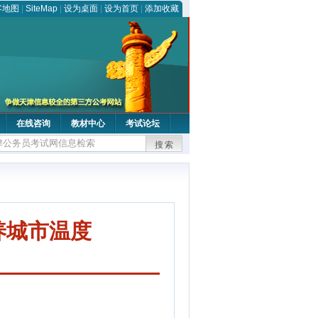
客地图
|
SiteMap
|
设为桌面
|
设为首页
|
添加收藏
在线咨询
教材中心
考试论坛
搜索
养城市温度