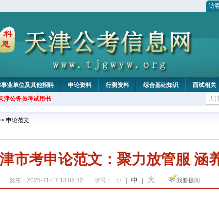
访
津事业单位及其他招聘
申论资料
行测资料
综合基础知识
面试相关
年天津公务员考试用书
>>
申论范文
年天津市考申论范文：聚力放管服 涵
大
中
发布：2025-11-17 13:08:32
字号：
小
|
|
我要提问