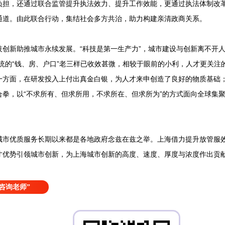
负担，还通过联合监管提升执法效力、提升工作效能，更通过执法体制改
通道。由此联合行动，集结社会多方共治，助力构建亲清政商关系。
新助推城市永续发展。“科技是第一生产力”，城市建设与创新离不开人
统的“钱、房、户口”老三样已收效甚微，相较于眼前的小利，人才更关注
方面，在研发投入上付出真金白银，为人才来申创造了良好的物质基础；另
合拳，以“不求所有、但求所用，不求所在、但求所为”的方式面向全球集
优质服务长期以来都是各地政府念兹在兹之举。上海借力提升放管服效
才优势引领城市创新，为上海城市创新的高度、速度、厚度与浓度作出贡
。
咨询老师”