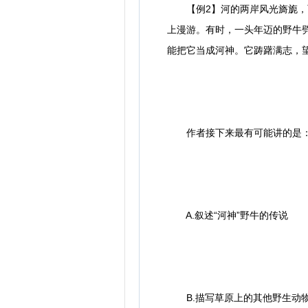
【例2】河的两岸风光旖旎，西
上漫游。有时，一头年迈的野牛
能把它当成河神。它踌躇满志，
作者接下来最有可能讲的是
A.叙述“河神”野牛的传说
B.描写草原上的其他野生动