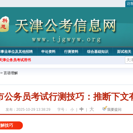
访
津事业单位及其他招聘
申论资料
行测资料
综合基础知识
面试相关
年天津公务员考试用书
>>
言语理解
市公务员考试行测技巧：推断下文
大
中
发布：2025-10-29 13:38:29
字号：
小
|
|
我要提问
理解技巧