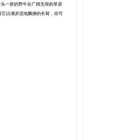
千头一群的野牛在广阔无垠的草原
看它沾满淤泥地飘拂的长髯，你可