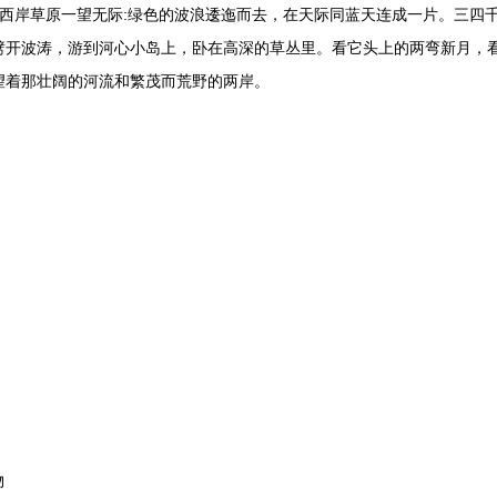
岸草原一望无际:绿色的波浪逶迤而去，在天际同蓝天连成一片。三四
劈开波涛，游到河心小岛上，卧在高深的草丛里。看它头上的两弯新月，
望着那壮阔的河流和繁茂而荒野的两岸。
：
物