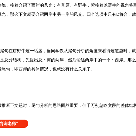
，接着介绍了西岸的风光：有草原、有野牛，紧接着以野牛的视角将画
风光，那么下文就要介绍两岸中另一岸的风光。四个选项中只有D符合，故
句在讲野牛这一话题，当同学仅从尾句分析的角度来看待这道题时，就
段是总分结构，先提出总：河的两岸，然后论述两岸中的一个：西岸。那
段尾句，即西岸的具体情况，也就没有什么关系了。
断下文题时，尾句分析的思路固然重要，但千万别忽略文段的整体结
咨询老师”