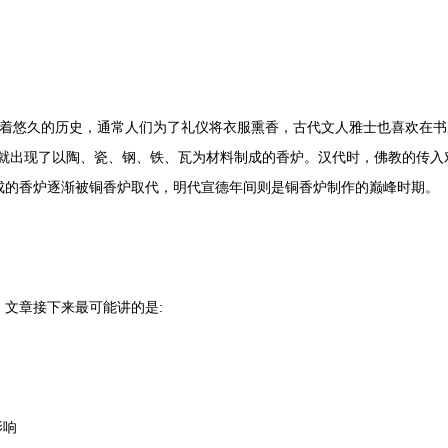
悠久的历史，通常人们为了礼仪将衣服熏香，古代文人雅士也喜欢在书
前就出现了以陶、瓷、钢、铁、瓦为材料制成的香炉。汉代时，佛教的传入
成的香炉逐渐被铜香炉取代，明代宣德年间则是铜香炉制作的巅峰时期。
文章接下来最可能讲的是:
影响