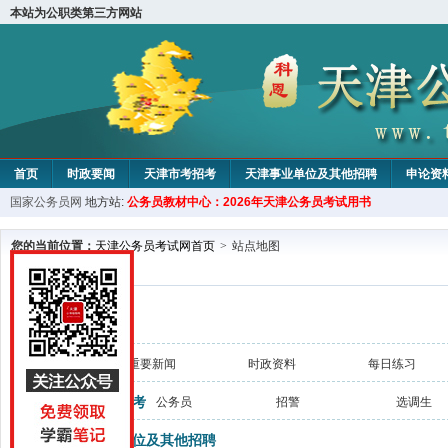
本站为公职类第三方网站
首页
时政要闻
天津市考招考
天津事业单位及其他招聘
申论资
国家公务员网
地方站:
公务员教材中心：2026年天津公务员考试用书
教材中心
您的当前位置：
天津公务员考试网首页
>
站点地图
最新
时政要闻
重要新闻
时政资料
每日练习
天津市考招考
公务员
招警
选调生
天津事业单位及其他招聘