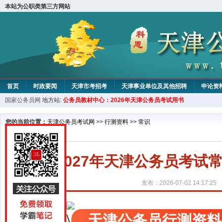
本站为公职类第三方网站
首页
时政要闻
天津市考招考
天津事业单位及其他招聘
申论资
国家公务员网
地方站:
公务员教材中心：2026年天津公务员考试用书
教材中心
您的当前位置：
天津公务员考试网
>>
行测资料
>>
常识
2027年天津公务员考
发布：2026-07-02 14:17:25
天津公务员行测资料