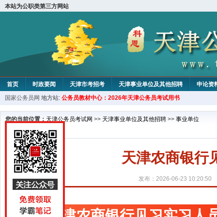
本站为公职类第三方网站
首页
时政要闻
天津市考招考
天津事业单位及其他招聘
申论资
国家公务员网
地方站:
公务员教材中心：2026年天津公务员考试用书
教材中心
您的当前位置：
天津公务员考试网
>>
天津事业单位及其他招聘
>>
事业单位
天津农商银行
发布：2026-06-23 10:20:50
天津农商银行见习实习人