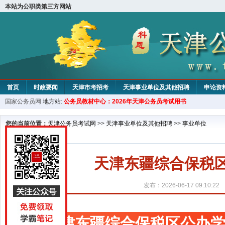
本站为公职类第三方网站
首页
时政要闻
天津市考招考
天津事业单位及其他招聘
申论资
国家公务员网
地方站:
公务员教材中心：2026年天津公务员考试用书
教材中心
您的当前位置：
天津公务员考试网
>>
天津事业单位及其他招聘
>>
事业单位
天津东疆综合保税区
发布：2026-06-17 09:10:22
天津东疆综合保税区公办学校