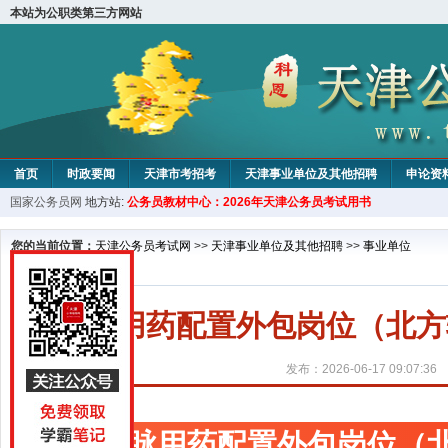
本站为公职类第三方网站
首页
时政要闻
天津市考招考
天津事业单位及其他招聘
申论资
国家公务员网
地方站:
公务员教材中心：2026年天津公务员考试用书
教材中心
您的当前位置：
天津公务员考试网
>>
天津事业单位及其他招聘
>>
事业单位
静脉用药配置外包岗位（北方
发布：2026-06-17 09:07:36
静脉用药配置外包岗位（