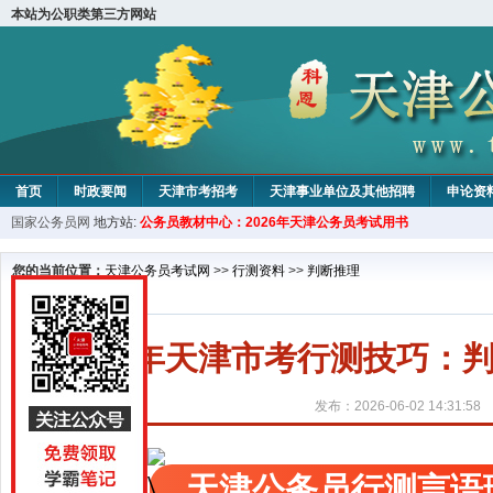
本站为公职类第三方网站
首页
时政要闻
天津市考招考
天津事业单位及其他招聘
申论资
国家公务员网
地方站:
公务员教材中心：2026年天津公务员考试用书
教材中心
您的当前位置：
天津公务员考试网
>>
行测资料
>>
判断推理
2027年天津市考行测技巧
发布：2026-06-02 14:31:58
天津公务员行测言语