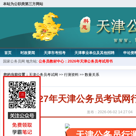
本站为公职类第三方网站
首页
时政要闻
天津市考招考
天津事业单位及其他招聘
申论资
国家公务员网
地方站:
公务员教材中心：2026年天津公务员考试用书
教材中心
您的当前位置：
天津公务员考试网
>>
行测资料
>>
数量关系
2027年天津公务员考试
发布：2026-06-02 14:27:04
天津公务员行