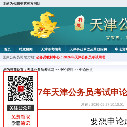
本站为公职类第三方网站
首页
时政要闻
天津市考招考
天津事业单位及其他招聘
申论资
国家公务员网
地方站:
公务员教材中心：2026年天津公务员考试用书
教材中心
您的当前位置：
天津公务员考试网
>>
申论资料
>>
申论热点
2027年天津公务员考试申
发布：2026-05-27 10:18:51
要想申论