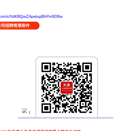
q.com/s/XdKBQwZApekqiBhPni9D8w
公司招聘简章附件