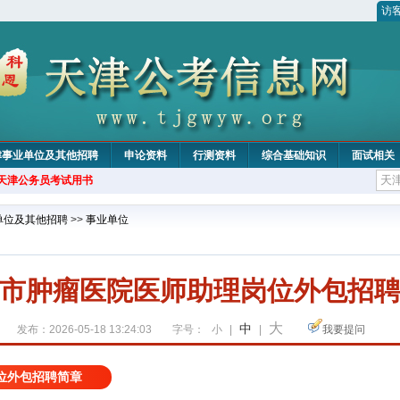
访
津事业单位及其他招聘
申论资料
行测资料
综合基础知识
面试相关
年天津公务员考试用书
单位及其他招聘
>>
事业单位
市肿瘤医院医师助理岗位外包招
大
中
发布：2026-05-18 13:24:03
字号：
小
|
|
我要提问
位外包招聘简章