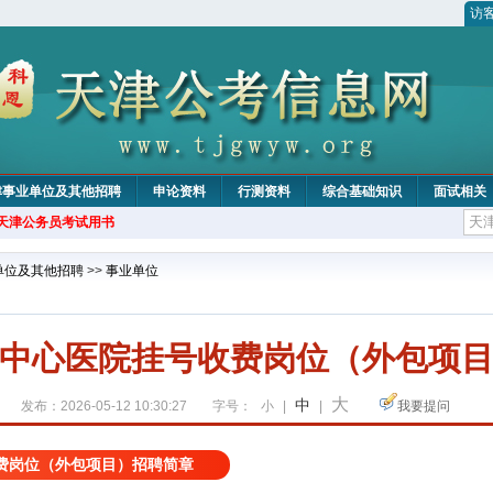
访
津事业单位及其他招聘
申论资料
行测资料
综合基础知识
面试相关
年天津公务员考试用书
单位及其他招聘
>>
事业单位
中心医院挂号收费岗位（外包项
大
中
发布：2026-05-12 10:30:27
字号：
小
|
|
我要提问
费岗位（外包项目）招聘简章