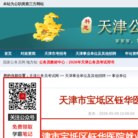
本站为公职类第三方网站
首页
时政要闻
天津市考招考
天津事业单位及其他招聘
申论资
国家公务员网
地方站:
公务员教材中心：2026年天津公务员考试用书
教材中心
您的当前位置：
天津公务员考试网
>>
天津事业单位及其他招聘
>>
事业单位
天津市宝坻区钰华
发布：2026-05-09 10:06:04
天津市宝坻区钰华医院就