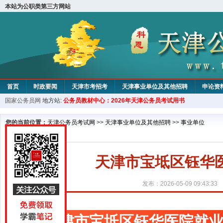
本站为公职类第三方网站
首页
时政要闻
天津市考招考
天津事业单位及其他招聘
申论资
国家公务员网
地方站:
公务员教材中心：2026年天津公务员考试用书
教材中心
您的当前位置：
天津公务员考试网
>>
天津事业单位及其他招聘
>>
事业单位
天津市宝坻区钰华
发布：2026-05-09 09:43:33
天津市宝坻区钰华医院就