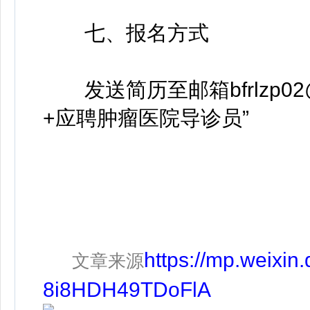
七、报名方式
发送简历至邮箱bfrlzp02@
+应聘肿瘤医院导诊员”
https://mp.weixi
文章来源
8i8HDH49TDoFlA