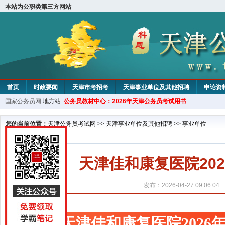
本站为公职类第三方网站
首页
时政要闻
天津市考招考
天津事业单位及其他招聘
申论资
国家公务员网
地方站:
公务员教材中心：2026年天津公务员考试用书
教材中心
您的当前位置：
天津公务员考试网
>>
天津事业单位及其他招聘
>>
事业单位
天津佳和康复医院20
发布：2026-04-27 09:06:04
天津佳和康复医院202