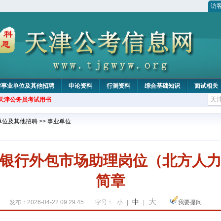
访
津事业单位及其他招聘
申论资料
行测资料
综合基础知识
面试相关
年天津公务员考试用书
单位及其他招聘
>>
事业单位
银行外包市场助理岗位（北方人
简章
大
中
发布：2026-04-22 09:29:45
字号：
小
|
|
我要提问