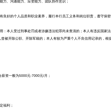
能力、沟通能力、应变能力、团队协作意识；
良好的个人品质和职业素养，履行本行员工义务和岗位职责，遵守保密
：本人受过刑事处罚或者涉嫌违法犯罪尚未查清的；本人有违反国家法
人曾被开除公职、开除军籍的；本人有较为严重个人不良信用记录的，根
一般为5000元-7000元/月；
定福利；