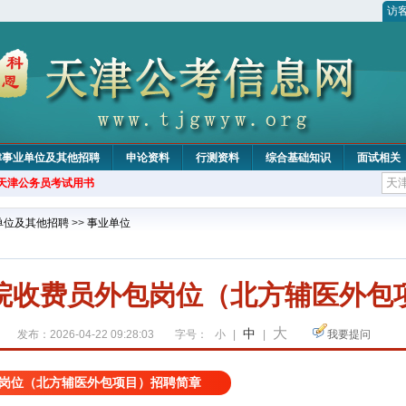
访
津事业单位及其他招聘
申论资料
行测资料
综合基础知识
面试相关
年天津公务员考试用书
单位及其他招聘
>>
事业单位
院收费员外包岗位（北方辅医外包
大
中
发布：2026-04-22 09:28:03
字号：
小
|
|
我要提问
岗位（北方辅医外包项目）招聘简章