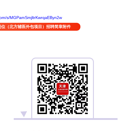
q.com/s/MGPamSmjltrKwrqaEByn2w
岗位（北方辅医外包项目）招聘简章附件