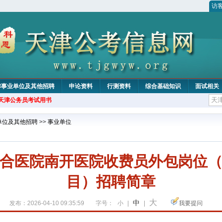
访
津事业单位及其他招聘
申论资料
行测资料
综合基础知识
面试相关
年天津公务员考试用书
单位及其他招聘
>>
事业单位
合医院南开医院收费员外包岗位
目）招聘简章
大
中
发布：2026-04-10 09:35:59
字号：
小
|
|
我要提问