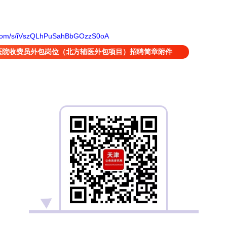
q.com/s/iVszQLhPuSahBbGOzzS0oA
医院收费员外包岗位（北方辅医外包项目）招聘简章附件