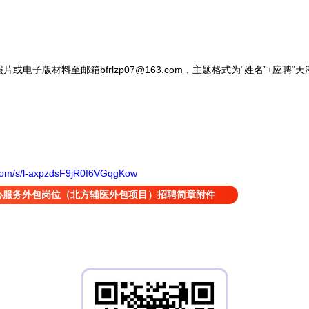
子版材料至邮箱bfrlzp07@163.com，主题格式为“姓名”+应聘
.com/s/l-axpzdsF9jR0I6VGqgKow
心服务外包岗位（北方辅医外包项目）招聘简章附件