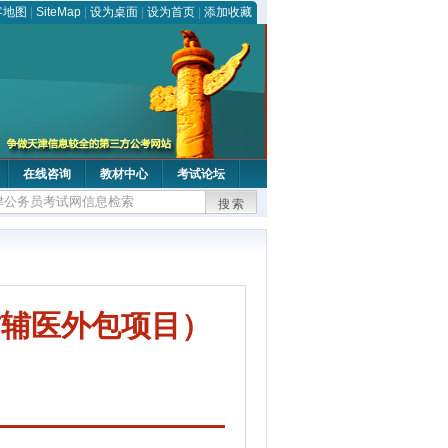
客地图
|
SiteMap
|
设为桌面
|
设为首页
|
添加收藏
在线咨询
教材中心
考试论坛
搜索
方辅医外包项目）