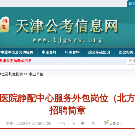
访
津事业单位及其他招聘
申论资料
行测资料
综合基础知识
面试相关
年天津公务员考试用书
单位及其他招聘
>>
事业单位
医院静配中心服务外包岗位（北
招聘简章
大
中
发布：2026-04-07 09:47:26
字号：
小
|
|
我要提问