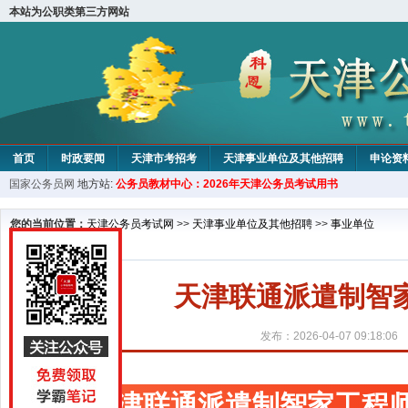
本站为公职类第三方网站
首页
时政要闻
天津市考招考
天津事业单位及其他招聘
申论资
国家公务员网
地方站:
公务员教材中心：2026年天津公务员考试用书
教材中心
您的当前位置：
天津公务员考试网
>>
天津事业单位及其他招聘
>>
事业单位
天津联通派遣制智
发布：2026-04-07 09:18:06
天津联通派遣制智家工程