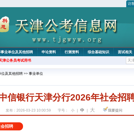
访
津事业单位及其他招聘
申论资料
行测资料
综合基础知识
面试相关
年天津公务员考试用书
单位及其他招聘
>>
事业单位
中信银行天津分行2026年社会招
大
中
发布：2026-03-23 10:00:59
字号：
小
|
|
我要提问
社会招聘