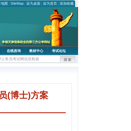
客地图
|
SiteMap
|
设为桌面
|
设为首页
|
添加收藏
在线咨询
教材中心
考试论坛
搜索
员(博士)方案