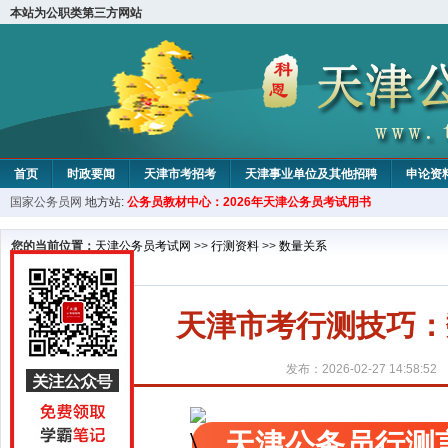
本站为公职类第三方网站
首页
时政要闻
天津市考招考
天津事业单位及其他招聘
申论资
国家公务员网
地方站:
公务员教材中心：2026年天津公务员考试用书
教材中心
您的当前位置：
天津公务员考试网
>>
行测资料
>>
数量关系
天津市考行测技巧：
发布：2026-02-27 14:58:52
天津公务员行测